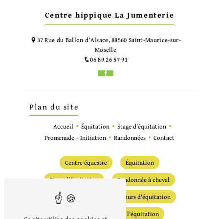
Centre hippique La Jumenterie
37 Rue du Ballon d'Alsace, 88560 Saint-Maurice-sur-
Moselle
06 89 26 57 91
Plan du site
Accueil
Équitation
Stage d'équitation
Promenade – Initiation
Randonnées
Contact
Centre équestre
Équitation
Stage d'équitation
Randonnée à cheval
Randonnée équestre
Cours d'équitation
Écurie
Initiation à l'équitation