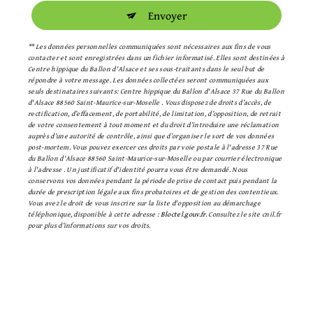
Envoyer
** Les données personnelles communiquées sont nécessaires aux fins de vous
contacter et sont enregistrées dans un fichier informatisé. Elles sont destinées à
Centre hippique du Ballon d'Alsace et ses sous-traitants dans le seul but de
répondre à votre message. Les données collectées seront communiquées aux
seuls destinataires suivants: Centre hippique du Ballon d'Alsace 37 Rue du Ballon
d'Alsace 88560 Saint-Maurice-sur-Moselle . Vous disposez de droits d’accès, de
rectification, d’effacement, de portabilité, de limitation, d’opposition, de retrait
de votre consentement à tout moment et du droit d’introduire une réclamation
auprès d’une autorité de contrôle, ainsi que d’organiser le sort de vos données
post-mortem. Vous pouvez exercer ces droits par voie postale à l'adresse 37 Rue
du Ballon d'Alsace 88560 Saint-Maurice-sur-Moselle ou par courrier électronique
à l'adresse . Un justificatif d'identité pourra vous être demandé. Nous
conservons vos données pendant la période de prise de contact puis pendant la
durée de prescription légale aux fins probatoires et de gestion des contentieux.
Vous avez le droit de vous inscrire sur la liste d'opposition au démarchage
téléphonique, disponible à cette adresse :
Bloctel.gouv.fr
. Consultez le site cnil.fr
pour plus d’informations sur vos droits.