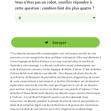
Vous n'êtes pas un robot, veuillez répondre à
cette question : combien font dix plus quatre ?
Envoyer
** Les données personnelles communiquées sont nécessaires aux fins de vous
contacter et sont enregistrées dans un fichier informatisé. Elles sont destinées à
Centre hippique du Ballon d'Alsace et ses sous-traitants dans le seul but de
répondre à votre message. Les données collectées seront communiquées aux
seuls destinataires suivants: Centre hippique du Ballon d'Alsace 37 Rue du Ballon
d'Alsace 88560 Saint-Maurice-sur-Moselle . Vous disposez de droits d’accès, de
rectification, d’effacement, de portabilité, de limitation, d’opposition, de retrait
de votre consentement à tout moment et du droit d’introduire une réclamation
auprès d’une autorité de contrôle, ainsi que d’organiser le sort de vos données
post-mortem. Vous pouvez exercer ces droits par voie postale à l'adresse 37 Rue
du Ballon d'Alsace 88560 Saint-Maurice-sur-Moselle ou par courrier électronique
à l'adresse . Un justificatif d'identité pourra vous être demandé. Nous
conservons vos données pendant la période de prise de contact puis pendant la
durée de prescription légale aux fins probatoires et de gestion des contentieux.
Vous avez le droit de vous inscrire sur la liste d'opposition au démarchage