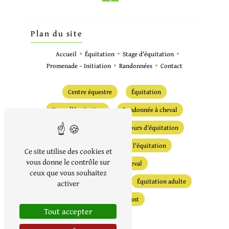
Plan du site
Accueil
Équitation
Stage d'équitation
Promenade – Initiation
Randonnées
Contact
Centre équestre
Équitation
Stage d'équitation
Randonnée à cheval
Randonnée équestre
Cours d'équitation
Écurie
Initiation à l'équitation
Ce site utilise des cookies et
vous donne le contrôle sur
Promenade à cheval
ceux que vous souhaitez
Stage d'initiation équestre
Équitation adulte
activer
Équitation enfant
Tout accepter